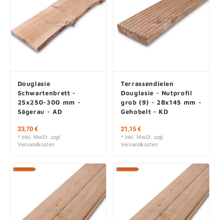
Douglasie
Terrassendielen
Schwartenbrett -
Douglasie - Nutprofil
25x250-300 mm -
grob (9) - 28x145 mm -
Sägerau - AD
Gehobelt - KD
Ab 23,70 € / Stk.
Ab 21,15 € / Stk.
28,73 € / m2
48,62 € / m2
300, 400 und 500 cm
300, 400 und 500 cm
* Inkl. MwSt. zzgl.
* Inkl. MwSt. zzgl.
Versandkosten
Versandkosten