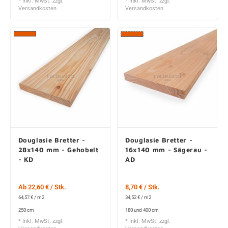
* Inkl. MwSt. zzgl.
* Inkl. MwSt. zzgl.
Versandkosten
Versandkosten
Douglasie Bretter -
Douglasie Bretter -
28x140 mm - Gehobelt
16x140 mm - Sägerau -
- KD
AD
Ab 22,60 € / Stk.
8,70 € / Stk.
64,57 € / m2
34,52 € / m2
250 cm
180 und 400 cm
* Inkl. MwSt. zzgl.
* Inkl. MwSt. zzgl.