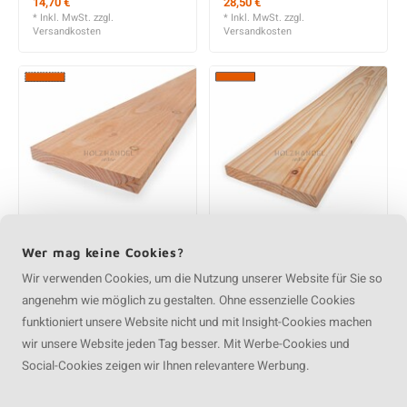
Douglasie Bretter Nut
Douglasie Bretter Nut
und Feder - 28x132 mm
und Feder - 28x185 mm
- Gehobelt - KD
- Gehobelt - KD
14,70 €
28,50 €
* Inkl. MwSt. zzgl.
* Inkl. MwSt. zzgl.
Versandkosten
Versandkosten
Wer mag keine Cookies?
Wir verwenden Cookies, um die Nutzung unserer Website für Sie so
angenehm wie möglich zu gestalten. Ohne essenzielle Cookies
funktioniert unsere Website nicht und mit Insight-Cookies machen
wir unsere Website jeden Tag besser. Mit Werbe-Cookies und
Douglasie Bretter -
Douglasie Bretter -
Social-Cookies zeigen wir Ihnen relevantere Werbung.
20x200 mm - Sägerau
21x140 mm - Gehobelt
- KD
- KD