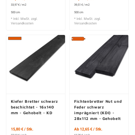
33,97 € / m2
39,51 € / m2
500 cm
500 cm
* Inkl. MwSt. zzgl.
* Inkl. MwSt. zzgl.
Versandkosten
Versandkosten
Kiefer Bretter schwarz
Fichtenbretter Nut und
beschichtet - 16x140
Feder schwarz
mm - Gehobelt - KD
imprägniert (KDI) -
28x112 mm - Gehobelt
- KD
15,80 € / Stk.
Ab 12,65 € / Stk.