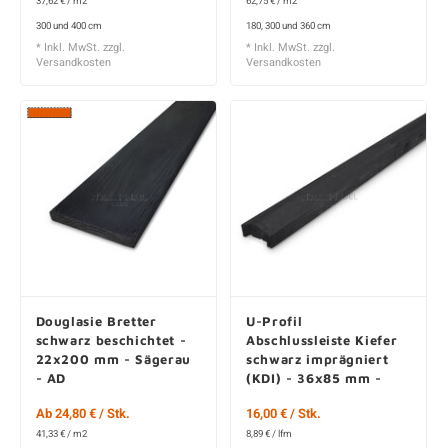
37,62 € / m2
62,75 € / m2
300 und 400 cm
180, 300 und 360 cm
* Inkl. MwSt. zzgl.
* Inkl. MwSt. zzgl.
Versandkosten
Versandkosten
Douglasie Bretter
U-Profil
schwarz beschichtet -
Abschlussleiste Kiefer
22x200 mm - Sägerau
schwarz imprägniert
- AD
(KDI) - 36x85 mm -
Gehobelt - KD
Ab 24,80 € / Stk.
16,00 € / Stk.
41,33 € / m2
8,89 € / lfm