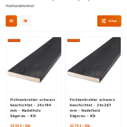
L
P
P
Z
D
G
D
P
B
Holzhandelonline!
D
D
T
G
T
B
P
Filter
S
T
B
I
K
P
H
B
K
B
K
B
K
B
S
M
B
P
P
T
Fichtenbretter schwarz
Fichtenbretter schwarz
beschichtet - 24x194
beschichtet - 24x267
mm - Nadelholz
mm - Nadelholz
Sägerau - KD
Sägerau - KD
32,95 € / Stk.
52,75 € / Stk.