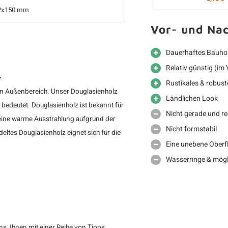
2x150 mm
Vor- und Nac
Dauerhaftes Bauhol
Relativ günstig (im 
.
Rustikales & robus
 den Außenbereich. Unser Douglasienholz
Ländlichen Look
 bedeutet. Douglasienholz ist bekannt für
Nicht gerade und re
eine warme Ausstrahlung aufgrund der
Nicht formstabil
tes Douglasienholz eignet sich für die
Eine unebene Oberf
Wasserringe & mögl
s, Ihnen mit einer Reihe von Tipps