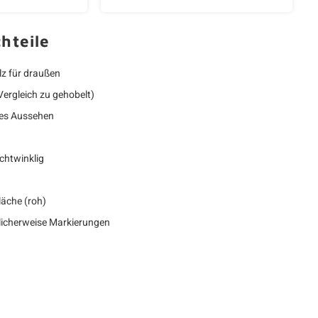
hteile
z für draußen
Vergleich zu gehobelt)
tes Aussehen
chtwinklig
läche (roh)
icherweise Markierungen