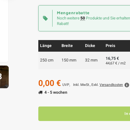
Mengenrabatte
Noch weitere
50
Produkte und Sie erhalte
Rabatt!
Länge
Breite
Dicke
Preis
16,75 €
250 cm
150 mm
32 mm
44,67 € / m2
3
0,00 €
UVP,
Inkl. MwSt., Exkl.
Versandkosten
4 - 5 wochen
In