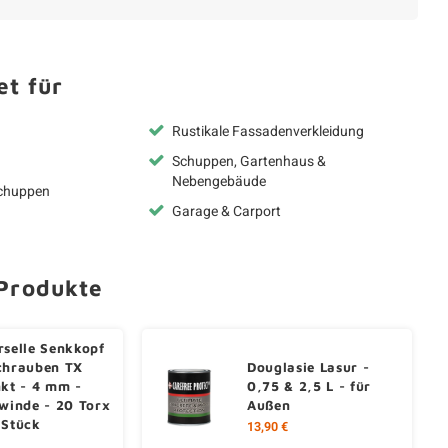
t für
Rustikale Fassadenverkleidung
Schuppen, Gartenhaus &
Nebengebäude
chuppen
Garage & Carport
Produkte
rselle Senkkopf
chrauben TX
Douglasie Lasur -
nkt - 4 mm -
0,75 & 2,5 L - für
ewinde - 20 Torx
Außen
 Stück
13,90 €