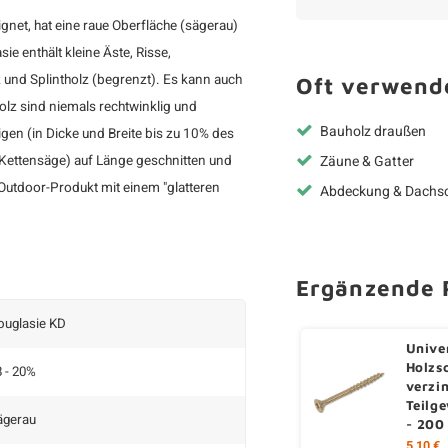
gnet, hat eine raue Oberfläche (sägerau)
ie enthält kleine Äste, Risse,
nd Splintholz (begrenzt). Es kann auch
Oft verwende
lz sind niemals rechtwinklig und
Bauholz draußen
gen (in Dicke und Breite bis zu 10% des
Zäune & Gatter
Kettensäge) auf Länge geschnitten und
Outdoor-Produkt mit einem "glatteren
Abdeckung & Dachs
Ergänzende 
ouglasie KD
Unive
Holzs
 - 20%
verzi
Teilg
ägerau
- 200
5,10 €