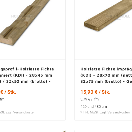
gsprofil-Holzlatte Fichte
Holzlatte Fichte impräg
gniert (KDI) - 28x45 mm
(KDI) - 28x70 mm (nett
) / 32x50 mm (brutto) -
32x75 mm (brutto) - Ge
elt - KD
KD
€ / Stk.
15,90 € / Stk.
lfm
3,79 € / lfm
420 und 480 cm
wSt. zzgl.
Versandkosten
* Inkl. MwSt. zzgl.
Versandkosten