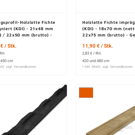
gsprofil-Holzlatte Fichte
Holzlatte Fichte impräg
gniert (KDI) - 21x48 mm
(KDI) - 18x70 mm (nett
) / 22x50 mm (brutto) -
22x75 mm (brutto) - Ge
elt - KD
KD
€ / Stk.
11,90 € / Stk.
lfm
2,83 € / lfm
 450 cm
420 und 480 cm
wSt. zzgl.
Versandkosten
* Inkl. MwSt. zzgl.
Versandkosten