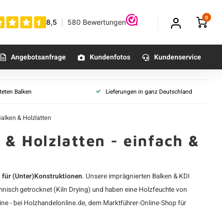
0
Angebotsanfrage
Kundenfotos
Kundenservice
ägniert
Imprägnierungsfarbe
lteten Balken
Lieferungen in ganz Deutschland
en Profilhölzer
Grün imprägniert
gniert
Schwarz imprägniert
Balken & Holzlatten
mprägniert
Red class wood
 & Holzlatten - einfach &
ng imprägniert
Imprägnierte Holzarten
lappung Basic imprägniert
Fichte
imprägniert
 für (Unter)Konstruktionen
. Unsere
imprägnierten Balken
&
KDI
Kiefer
elt Rhombus imprägniert
echnisch getrocknet (Kiln Drying) und haben eine Holzfeuchte von
 imprägniert
ine - bei Holzhandelonline.de, dem Marktführer-Online-Shop für
arz