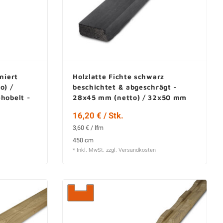
niert
Holzlatte Fichte schwarz
o) /
beschichtet & abgeschrägt -
hobelt -
28x45 mm (netto) / 32x50 mm
(brutto) - Gehobelt - KD
16,20 € / Stk.
3,60 € / lfm
450 cm
* Inkl. MwSt. zzgl.
Versandkosten