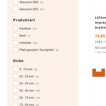
draussen (AD)
(3)
draussen (KD)
(61)
Lüftun
Produktart
imprä
(netto
Kantholz
(37)
Gehob
10,85 
Brett
(1)
2,58 € / 
Holzlatte
(22)
420 und
Pfahl gespitzt / Rundpfahl
(4)
* Inkl. M
Dicke
0 - 19 mm
(8)
20 - 24 mm
(4)
25 - 29 mm
(7)
30 - 49 mm
(25)
50 - 74 mm
(10)
75 - 99 mm
(3)