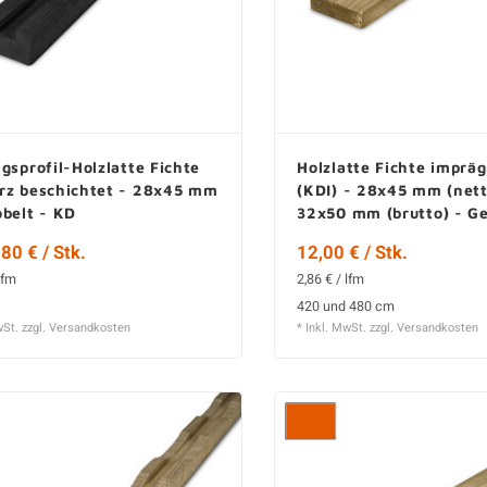
gsprofil-Holzlatte Fichte
Holzlatte Fichte impräg
rz beschichtet - 28x45 mm
(KDI) - 28x45 mm (nett
belt - KD
32x50 mm (brutto) - Ge
KD
80 € / Stk.
12,00 € / Stk.
lfm
2,86 € / lfm
420 und 480 cm
wSt. zzgl.
Versandkosten
* Inkl. MwSt. zzgl.
Versandkosten