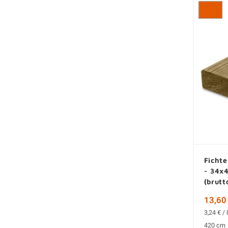
Fichte
- 34x
(brutt
13,60 
3,24 € / 
420 cm