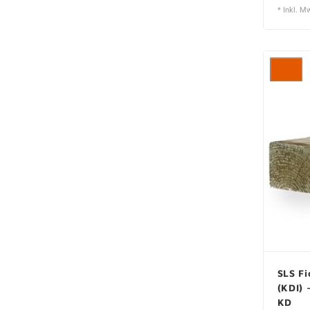
* Inkl. M
SLS Fi
(KDI) 
KD