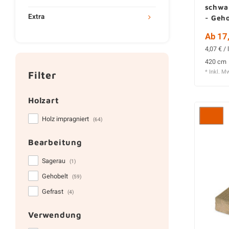
schwa
Extra
- Geho
Ab 17,
4,07 € / 
420 cm
* Inkl. M
Filter
Holzart
Holz impragniert
(64)
Bearbeitung
Sagerau
(1)
Gehobelt
(59)
Gefrast
(4)
Verwendung