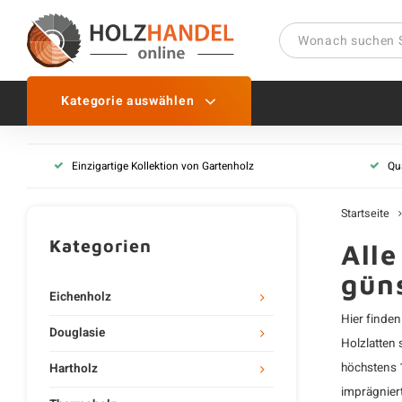
Kategorie auswählen
Kantholz & Holzlatten im
Einzigartige Kollektion von Gartenholz
Qua
Alle imprägnierten Balken
Balken imprägniert
Startseite
Holzlatten imprägniert
Kategorien
Alle
Pfähle gespitzt imprägnie
güns
Balken & Holzlatten schw
Eichenholz
Hier finden
Rundholz imprägniert
Douglasie
Holzlatten
s
Alle imprägnierten Rundh
höchstens 1
Hartholz
Pfähle rund gespitzt impr
imprägnier
Pfähle rund imprägniert