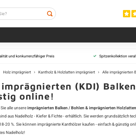
prägniert
Bretter imprägniert
Profilholz impr
lität und konkurrenzfähiger Preis
Spitzenkollektion vera
 & Holzlatten
Alle imprägnierten Bretter
Alle imprägniert
Bretter imprägniert
Rauspund imprä
Holz imprägniert
Kantholz & Holzlatten imprägniert
Alle imprägnierten 
Nut & Feder Bretter imprägniert
Stülpschalung i
 imprägnierten (KDI) Balken
rt
Terrassenbretter imprägniert
Keilstülpschalu
tig online!
arz
Bretter schwarz
Profilholz Über
Terrassendiele 
 Sie alle unsere
imprägnierten Balken / Bohlen & imprägnierten Holzlatten
Profilholz Dopp
ind aus Nadelholz - Kiefer & Fichte - erhältlich. Sie werden grundsätzlich t
ölzer
Blockprofilholz
8-20 %. Sie können imprägnierte Kanthölzer kaufen - einfach & günstig onl
ägniert
Profilholz schw
tes Nadelholz
!