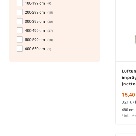
100-199 cm
(9)
200-299 cm
(15)
300-399 cm
(30)
400-499 cm
(47)
500-599 cm
(18)
600-650 cm
(1)
Lüftun
imprä
(netto
Gehob
15,40 
3,21 € / 
480 cm
* Inkl. M