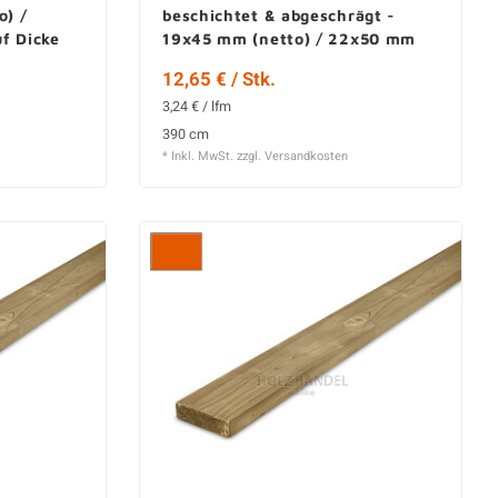
o) /
beschichtet & abgeschrägt -
f Dicke
19x45 mm (netto) / 22x50 mm
(brutto) - Gehobelt - KD
12,65 € / Stk.
3,24 € / lfm
390 cm
* Inkl. MwSt. zzgl.
Versandkosten