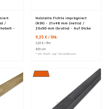
niert
Holzlatte Fichte imprägniert
o) /
(KDI) - 21x48 mm (netto) /
hobelt -
25x50 mm (brutto) - Auf Dicke
Gehobelt - KD
9,25 € / Stk.
2,20 € / lfm
420 cm
* Inkl. MwSt. zzgl.
Versandkosten