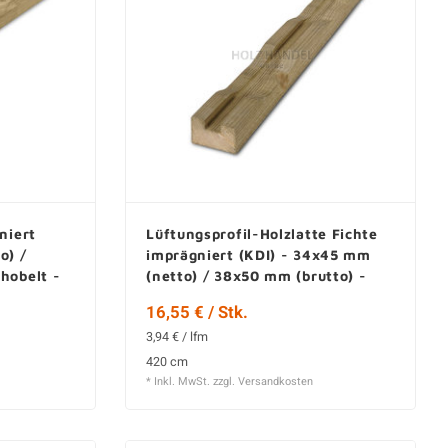
niert
Lüftungsprofil-Holzlatte Fichte
o) /
imprägniert (KDI) - 34x45 mm
hobelt -
(netto) / 38x50 mm (brutto) -
Gehobelt - KD
16,55 € / Stk.
3,94 € / lfm
420 cm
* Inkl. MwSt. zzgl.
Versandkosten