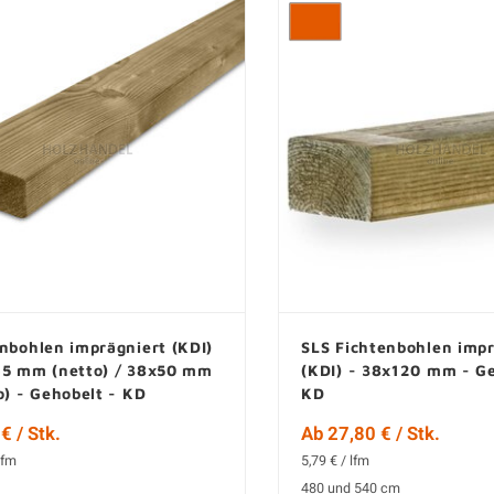
nbohlen imprägniert (KDI)
SLS Fichtenbohlen impr
45 mm (netto) / 38x50 mm
(KDI) - 38x120 mm - Ge
o) - Gehobelt - KD
KD
€ / Stk.
Ab 27,80 € / Stk.
lfm
5,79 € / lfm
480 und 540 cm