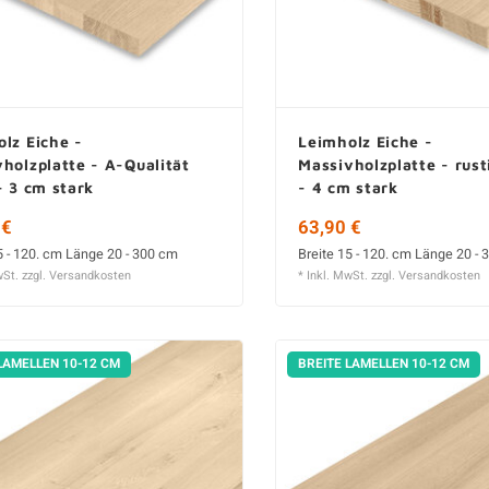
lz Eiche -
Leimholz Eiche -
holzplatte - A-Qualität
Massivholzplatte - rust
- 3 cm stark
- 4 cm stark
 €
63,90 €
5 - 120. cm Länge 20 - 300 cm
Breite 15 - 120. cm Länge 20 -
wSt. zzgl.
Versandkosten
* Inkl. MwSt. zzgl.
Versandkosten
LAMELLEN 10-12 CM
BREITE LAMELLEN 10-12 CM