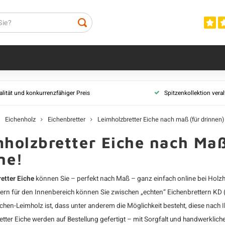
Eichenbretter
Profilholz Eich
lität und konkurrenzfähiger Preis
Spitzenkollektion vera
Alle Eichenbretter
Alle Profilhölze
Eichenbretter gehobelt
Fasebretter Eic
Eichenholz
Eichenbretter
Leimholzbretter Eiche nach maß (für drinnen)
Eichenbretter sägerau
Stülpschalung E
holzbretter Eiche nach Maß
Eichenbretter Nut & Feder
Stülpschalung n
ne!
Eichenbretter KD (für drinnen)
Profilholz Über
Alte Eichenbretter
Rhombusleisten
etter Eiche
können Sie – perfekt nach Maß – ganz einfach online bei Holzh
Leimholzbretter Eiche nach maß (für
Profilholz Dop
tern
für den Innenbereich können Sie zwischen „echten“
Eichenbrettern KD
drinnen)
Dänisches Dreif
ichen-Leimholz
ist, dass unter anderem die Möglichkeit besteht, diese nach 
Eiche
tter Eiche werden auf Bestellung gefertigt – mit Sorgfalt und handwerklic
Spundwand Eic