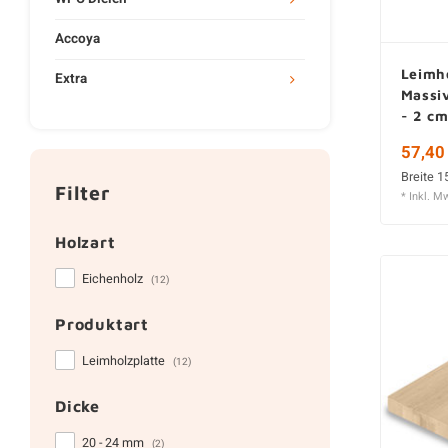
Accoya
Leimho
Extra
Massiv
- 2 cm
57,40
Breite 1
Filter
* Inkl. M
Holzart
Eichenholz
(12)
Produktart
Leimholzplatte
(12)
Dicke
20 - 24 mm
(2)