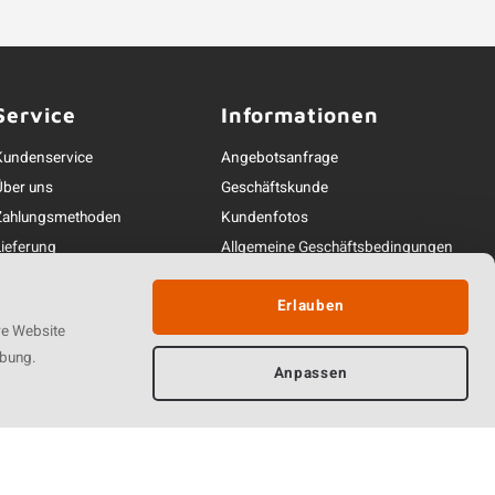
Service
Informationen
Kundenservice
Angebotsanfrage
Über uns
Geschäftskunde
Zahlungsmethoden
Kundenfotos
Lieferung
Allgemeine Geschäftsbedingungen
Versandkosten
Urheberrechte
Erlauben
Garantie
Datenschutzerklärung
re Website
Widerrufsrecht
Impressum
rbung.
Beschwerdebearbeitung
Linkpartners
Anpassen
ontakt und Erreichbarkeit
Produkte vergleichen
0