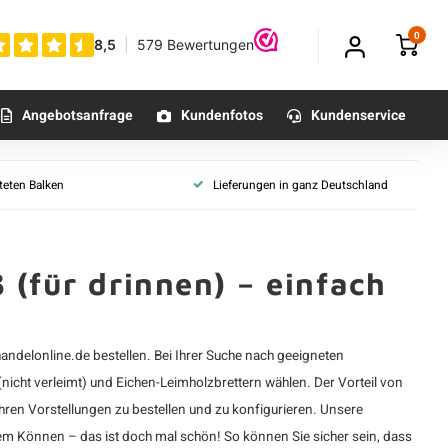
0
Angebotsanfrage
Kundenfotos
Kundenservice
e
Leimholz Eiche
lteten Balken
Lieferungen in ganz Deutschland
r Eiche
Leimholz Eiche - B/C
he
Leimholz Eiche - A/B
iche
Alle Leimholzplatten Eiche
 (für drinnen) – einfach
ut und feder Eiche
Verwendung Eichenholz
lappung Basic Eiche
Bauholz Eiche (Draußen)
 Eiche
andelonline.de bestellen. Bei Ihrer Suche nach geeigneten
Fassadenverkleidung Eiche (Draußen)
pelt Rhombus Eiche
(nicht verleimt) und Eichen-Leimholzbrettern wählen. Der Vorteil von
Dachverkleidung Eiche (Draußen)
ach-Block Profilholz
Ihren Vorstellungen zu bestellen und zu konfigurieren. Unsere
Wandverkleidung Eiche (Drinnen)
hem Können – das ist doch mal schön! So können Sie sicher sein, dass
he
Möbelholz Eiche