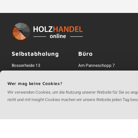
Selbstabholung
Büro
Bosserheide 13
Am Panneschopp 7
5855 EA Well
41334 Nettetal
Niederlande
+49 (0)2153 903 3026
Wer mag keine Cookies?
+49 (0)2153 903 3026
IBAN
DE79 3147 0024 0020 62
Wir verwenden Cookies, um die Nutzung unserer Website für Sie so ange
info@holzhandelonline.de
Register-Nr.
HRB 17912
nicht und mit Insight-Cookies machen wir unsere Website jeden Tag bes
Inkl. MwSt.; zzgl. Versandkosten
©
Copyright
2026 Holzhandel Online | Holzhandel Online ist eine Unternehmu