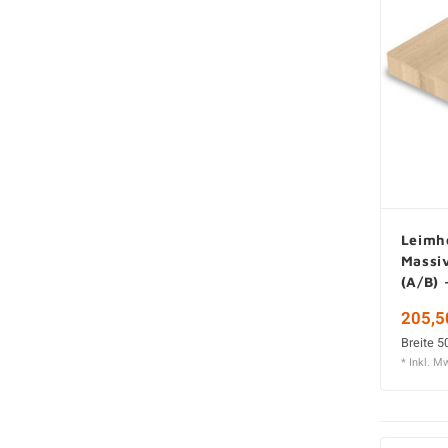
Leimho
Massiv
(A/B) 
stark
205,5
Breite 5
* Inkl. M