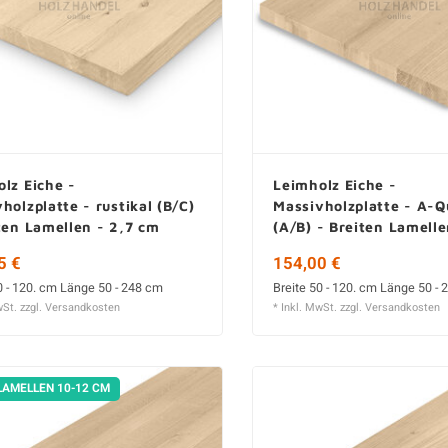
lz Eiche -
Leimholz Eiche -
holzplatte - rustikal (B/C)
Massivholzplatte - A-Q
ten Lamellen - 2,7 cm
(A/B) - Breiten Lamelle
cm stark
5 €
154,00 €
0 - 120. cm Länge 50 - 248 cm
Breite 50 - 120. cm Länge 50 -
wSt. zzgl.
Versandkosten
* Inkl. MwSt. zzgl.
Versandkosten
LAMELLEN 10-12 CM