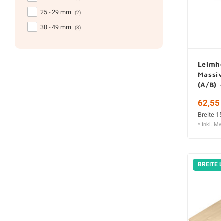
25 - 29 mm
(2)
30 - 49 mm
(8)
Leimho
Massiv
(A/B) 
62,55
Breite 1
* Inkl. M
BREITE 