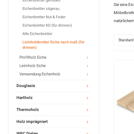
Eichenbretter gehobelt
Sie eine Ei
Eichenbretter sägerau
Möbelbrette
Eichenbretter Nut & Feder
natürliche
Eichenbretter KD (für drinnen)
Alte Eichenbretter
Standard
Leimholzbretter Eiche nach maß (für
drinnen)
Profilholz Eiche
Leimholz Eiche
Verwendung Eichenholz
Douglasie
Hartholz
Thermoholz
Holz imprägniert
WPC Dielen