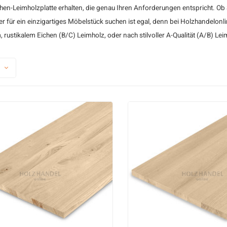
chen-Leimholzplatte erhalten, die genau Ihren Anforderungen entspricht. Ob 
Blockprofilholz
r für ein einzigartiges Möbelstück suchen ist egal, denn bei Holzhandelonl
Keilstülpschalu
m,
rustikalem Eichen (B/C) Leimholz
, oder nach stilvoller
A-Qualität (A/B) Lei