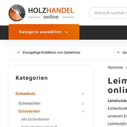
Kategorie auswählen
Eichenbohlen
Einzigartige Kollektion von Gartenholz
Qua
Alle Eichenbohlen
Eichenbohlen gehobelt
Startseite
Eichenbohlen sägerau
Kategorien
Leim
Alte Eichenbohlen
onli
Eichenholz
Leimholzbr
Eichenbohlen
Eichenbret
Eichenbretter
unserem
E
Alle Eichenbretter
Leimholzbre