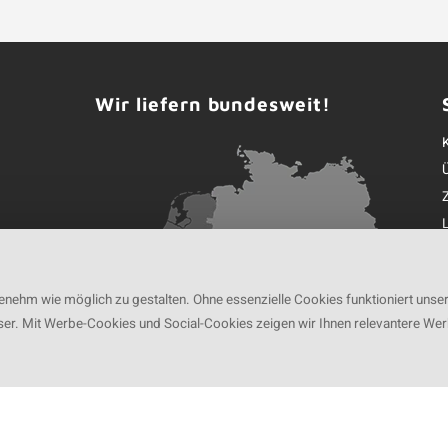
Wir liefern bundesweit!
35 00
nehm wie möglich zu gestalten. Ohne essenzielle Cookies funktioniert unse
ser. Mit Werbe-Cookies und Social-Cookies zeigen wir Ihnen relevantere We
K
ng von
Roca Online GmbH