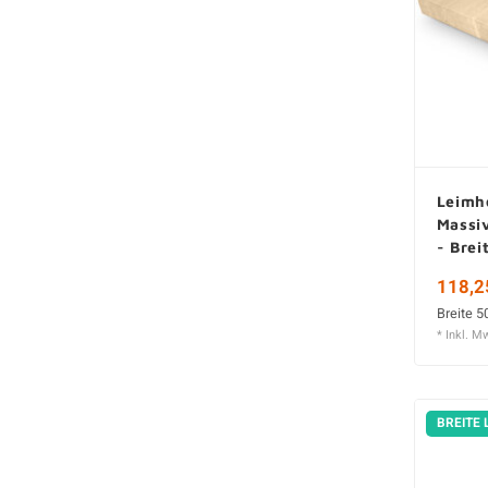
Leimho
Massiv
- Brei
stark
118,2
Breite 5
* Inkl. M
BREITE 