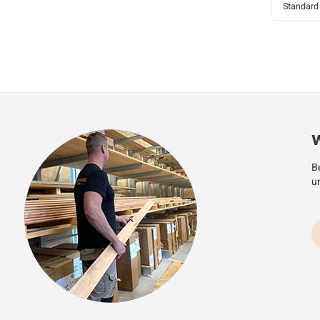
Standard
W
Be
u