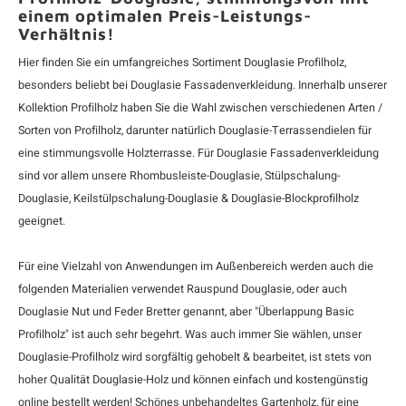
einem optimalen Preis-Leistungs-
Verhältnis!
Hier finden Sie ein umfangreiches Sortiment Douglasie Profilholz,
besonders beliebt bei Douglasie Fassadenverkleidung. Innerhalb unserer
Kollektion Profilholz haben Sie die Wahl zwischen verschiedenen Arten /
Sorten von Profilholz, darunter natürlich
Douglasie-Terrassendielen
für
eine stimmungsvolle Holzterrasse. Für Douglasie Fassadenverkleidung
sind vor allem unsere
Rhombusleiste-Douglasie
,
Stülpschalung-
Douglasie
,
Keilstülpschalung-Douglasie
&
Douglasie-Blockprofilholz
geeignet.
Für eine Vielzahl von Anwendungen im Außenbereich werden auch die
folgenden Materialien verwendet
Rauspund Douglasie
, oder auch
Douglasie Nut und Feder Bretter
genannt, aber "Überlappung Basic
Profilholz" ist auch sehr begehrt. Was auch immer Sie wählen, unser
Douglasie-Profilholz wird sorgfältig gehobelt & bearbeitet, ist stets von
hoher Qualität Douglasie-Holz und können einfach und kostengünstig
online bestellt werden! Schönes unbehandeltes Gartenholz, für eine