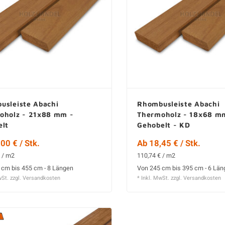
usleiste Abachi
Rhombusleiste Abachi
oholz - 21x88 mm -
Thermoholz - 18x68 m
elt
Gehobelt - KD
00 € / Stk.
Ab 18,45 € / Stk.
 / m2
110,74 € / m2
 cm bis 455 cm - 8 Längen
Von 245 cm bis 395 cm - 6 Lä
wSt. zzgl.
Versandkosten
* Inkl. MwSt. zzgl.
Versandkosten