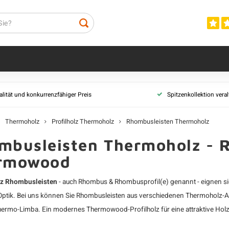
Profilholz Thermoholz
Thermoholzart
lität und konkurrenzfähiger Preis
Spitzenkollektion vera
Alle Profilhölzer Thermoholz
Abachi Thermo
elt
Fasebretter Thermoholz
Esche Thermoh
Thermoholz
Profilholz Thermoholz
Rhombusleisten Thermoholz
rau
Stülpschalung Thermoholz
Fichte Thermoh
mbusleisten Thermoholz - 
Stülpschalung Nut und Feder
Kiefer Thermoh
Thermoholz
rmowood
Limba Thermoh
Rhombusleisten Thermoholz
Tauari Thermoh
z Rhombusleisten
- auch Rhombus & Rhombusprofil(e) genannt - eignen si
Profilholz Doppelt Rhombus
belt
Thermoholz
ptik. Bei uns können Sie Rhombusleisten aus verschiedenen Thermoholz-Art
rau
Dänisches Dreifach-Block Profilholz
hermo-Limba. Ein modernes
Thermowood-Profilholz
für eine attraktive H
& Feder
Thermoholz
oholz