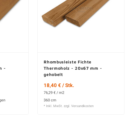
Rhombusleiste Fichte
m -
Thermoholz - 20x67 mm -
gehobelt
18,40 € / Stk.
76,29 € / m2
ngen
360 cm
* Inkl. MwSt. zzgl.
Versandkosten