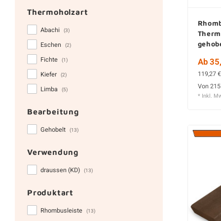
Thermoholzart
Rhomb
Abachi
(3)
Therm
gehob
Eschen
(2)
Fichte
Ab 35,
(1)
119,27 €
Kiefer
(2)
Von 215
Limba
(5)
* Inkl. M
Bearbeitung
Gehobelt
(13)
Verwendung
draussen (KD)
(13)
Produktart
Rhombusleiste
(13)