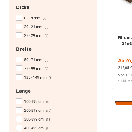
Dicke
0 - 19 mm
(2)
20 - 24 mm
(9)
25 - 29 mm
(2)
Rhomb
- 21x
Breite
Ab 26,
50 - 74 mm
(8)
215,05 €
75 - 99 mm
(2)
Von 190
125 - 149 mm
(3)
* Inkl. M
Lange
100-199 cm
(4)
200-299 cm
(10)
300-399 cm
(13)
400-499 cm
(9)