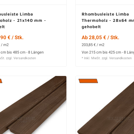
usleiste Limba
Rhombusleiste Limba
oholz - 21x140 mm -
Thermoholz - 28x64 m
elt
gehobelt
90 € / Stk.
Ab 28,05 € / Stk.
 / m2
203,85 € / m2
 cm bis 485 cm - 8 Längen
Von 215 cm bis 425 cm - 8 Lä
wSt. zzgl.
Versandkosten
* Inkl. MwSt. zzgl.
Versandkosten