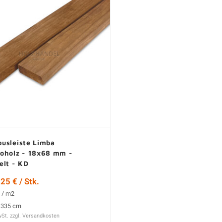
usleiste Limba
oholz - 18x68 mm -
elt - KD
25 € / Stk.
 / m2
 335 cm
wSt. zzgl.
Versandkosten