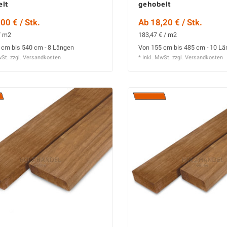
elt
gehobelt
00 € / Stk.
Ab 18,20 € / Stk.
/ m2
183,47 € / m2
 cm bis 540 cm - 8 Längen
Von 155 cm bis 485 cm - 10 L
wSt. zzgl.
Versandkosten
* Inkl. MwSt. zzgl.
Versandkosten