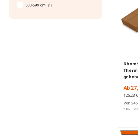
500-599 cm
(1)
Rhomb
Therm
gehob
Ab 27,
125,23 €
Von 245
* Inkl. M