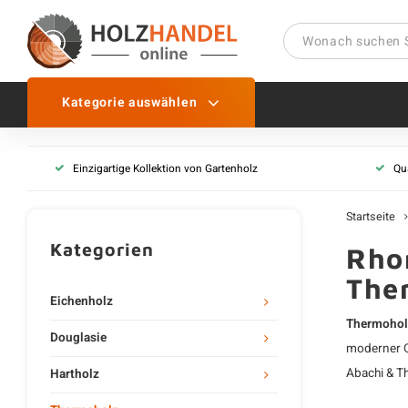
Kategorie auswählen
Thermoholz Balken
Einzigartige Kollektion von Gartenholz
Qua
Alle Thermoholz Balken
Thermoholz Balken gehob
Startseite
Thermoholz Balken säge
Kategorien
Rho
Thermoholz Bretter
The
Eichenholz
Alle Thermoholz Bretter
Thermohol
Thermoholz Bretter geho
Douglasie
moderner O
Thermoholz Bretter säge
Abachi & T
Hartholz
Thermoholz Bretter Nut 
Terrassenbretter Therm