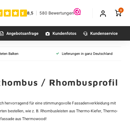
0
Angebotsanfrage
Kundenfotos
Kundenservice
en
lteten Balken
Lieferungen in ganz Deutschland
holz
olz
olz
Rhombus / Rhombusprofil
olz
olz
olz
ch hervorragend für eine stimmungsvolle Fassadenverkleidung mit
en bestellen, wie z. B. Rhombusleisten aus
Thermo-Kiefer
, Thermo-
olzfassade aus Thermowood!