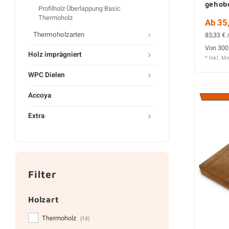
gehob
Profilholz Überlappung Basic
Thermoholz
Ab 35,
Thermoholzarten
83,33 € 
Von 300
Holz imprägniert
* Inkl. M
WPC Dielen
Accoya
Extra
Filter
Holzart
Thermoholz
(13)