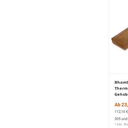
Rhomb
Therm
Gehob
Ab 23,
112,10 €
305 und
* Inkl. M