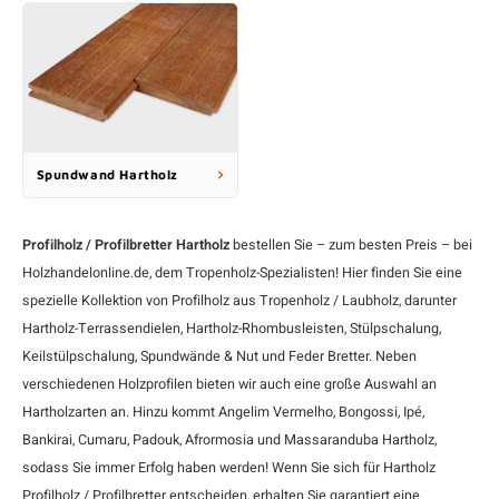
Spundwand Hartholz
Profilholz / Profilbretter Hartholz
bestellen Sie – zum besten Preis – bei
Holzhandelonline.de, dem Tropenholz-Spezialisten! Hier finden Sie eine
spezielle Kollektion von Profilholz aus
Tropenholz / Laubholz
, darunter
Hartholz-Terrassendielen
,
Hartholz-Rhombusleisten
, Stülpschalung,
Keilstülpschalung, Spundwände & Nut und Feder Bretter. Neben
verschiedenen Holzprofilen bieten wir auch eine große Auswahl an
Hartholzarten an. Hinzu kommt Angelim Vermelho, Bongossi,
Ipé
,
Bankirai
,
Cumaru
,
Padouk
, Afrormosia und Massaranduba Hartholz,
sodass Sie immer Erfolg haben werden! Wenn Sie sich für Hartholz
Profilholz / Profilbretter entscheiden, erhalten Sie garantiert eine