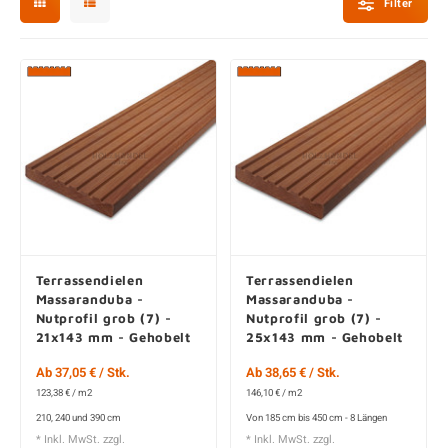
Filter
L
P
P
Z
D
G
D
P
B
D
D
T
G
T
B
P
S
T
B
I
K
P
H
B
K
B
K
B
K
B
S
M
B
P
P
Terrassendielen
Terrassendielen
Massaranduba -
Massaranduba -
T
Nutprofil grob (7) -
Nutprofil grob (7) -
21x143 mm - Gehobelt
25x143 mm - Gehobelt
- AD
- AD
Ab 37,05 € / Stk.
Ab 38,65 € / Stk.
123,38 € / m2
146,10 € / m2
210, 240 und 390 cm
Von 185 cm bis 450 cm - 8 Längen
* Inkl. MwSt. zzgl.
* Inkl. MwSt. zzgl.