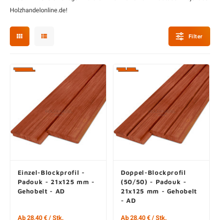
L
P
P
Z
D
G
D
P
B
Holzhandelonline.de!
D
D
T
G
T
B
P
Filter
S
T
B
I
K
P
H
B
K
B
K
B
K
B
S
M
B
P
P
T
Einzel-Blockprofil -
Doppel-Blockprofil
Padouk - 21x125 mm -
(50/50) - Padouk -
Gehobelt - AD
21x125 mm - Gehobelt
- AD
Ab 28,40 € / Stk.
Ab 28,40 € / Stk.