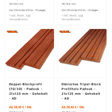
181,76 € / m2
181,76 € / m2
Von 125 cm bis 515 cm - 13 Längen
Von 125 cm bis 515 cm - 13 Längen
* Inkl. MwSt. zzgl.
* Inkl. MwSt. zzgl.
Versandkosten
Versandkosten
Doppel-Blockprofil
Dänisches Tripel-Block
(70/30) - Padouk -
Profilholz Padouk -
21x125 mm - Gehobelt
21x125 mm - Gehobelt
- AD
- AD
Ab 28,40 € / Stk.
Ab 28,40 € / Stk.