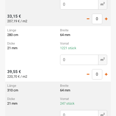
2
m
33,15 €
207,19 € / m2
280 cm
64 mm
21 mm
1221 stück
2
m
39,55 €
220,70 € / m2
310 cm
64 mm
21 mm
247 stück
2
m