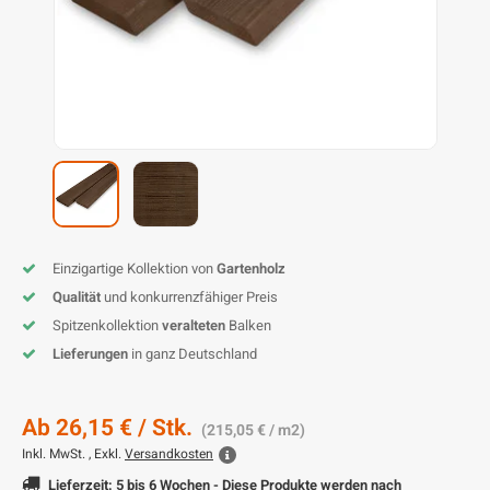
L
P
P
Z
D
G
D
P
B
D
D
T
G
T
B
P
S
T
B
I
K
P
H
B
K
B
K
B
K
B
S
M
B
Einzigartige Kollektion von
Gartenholz
P
P
Qualität
und konkurrenzfähiger Preis
Spitzenkollektion
veralteten
Balken
T
Lieferungen
in ganz Deutschland
Ab
26,15 €
/ Stk.
(215,05 € / m2)
Inkl. MwSt. , Exkl.
Versandkosten
Lieferzeit: 5 bis 6 Wochen - Diese Produkte werden nach