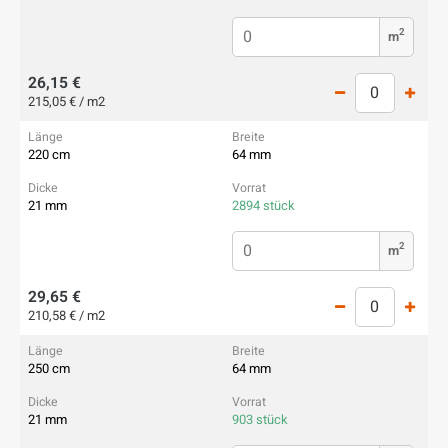
2
m
26,15 €
215,05 € / m2
220 cm
64 mm
21 mm
2894 stück
2
m
29,65 €
210,58 € / m2
250 cm
64 mm
21 mm
903 stück