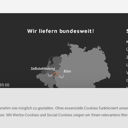
Wir liefern bundesweit!
35 00
K
nehm wie möglich zu gestalten. Ohne essenzielle Cookies funktioniert unse
ser. Mit Werbe-Cookies und Social-Cookies zeigen wir Ihnen relevantere We
ng von
Roca Online GmbH