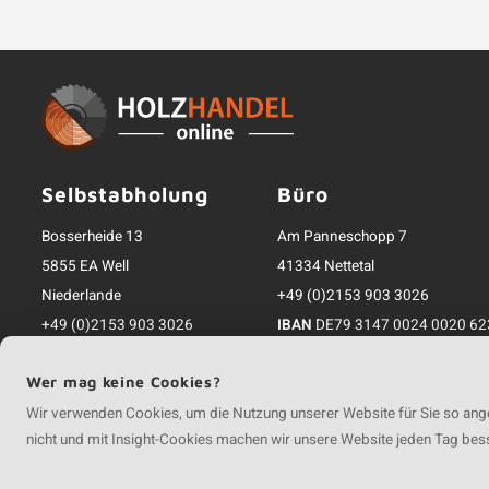
Selbstabholung
Büro
Bosserheide 13
Am Panneschopp 7
5855 EA Well
41334 Nettetal
Niederlande
+49 (0)2153 903 3026
+49 (0)2153 903 3026
IBAN
DE79 3147 0024 0020 62
info@holzhandelonline.de
Register-Nr.
HRB 17912
Wer mag keine Cookies?
Inkl. MwSt.; zzgl. Versandkosten
Wir verwenden Cookies, um die Nutzung unserer Website für Sie so ange
nicht und mit Insight-Cookies machen wir unsere Website jeden Tag bes
©
Copyright
2026 Holzhandel Online | Holzhandel Online ist eine Unternehmu