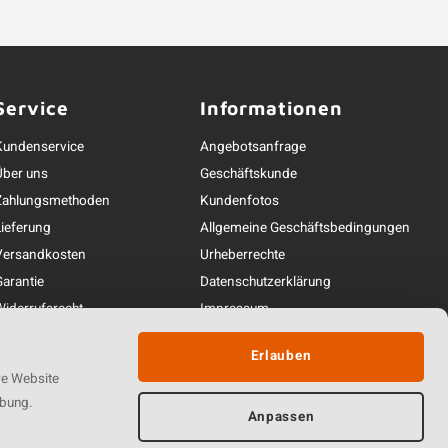
Service
Informationen
Kundenservice
Angebotsanfrage
Über uns
Geschäftskunde
Zahlungsmethoden
Kundenfotos
Lieferung
Allgemeine Geschäftsbedingungen
Versandkosten
Urheberrechte
Garantie
Datenschutzerklärung
Widerrufsrecht
Impressum
Beschwerdebearbeitung
Linkpartners
Erlauben
ontakt und Erreichbarkeit
re Website
rbung.
Anpassen