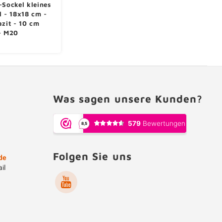
-Sockel kleines
l - 18x18 cm -
azit - 10 cm
- M20
Was sagen unsere Kunden?
Folgen Sie uns
de
il