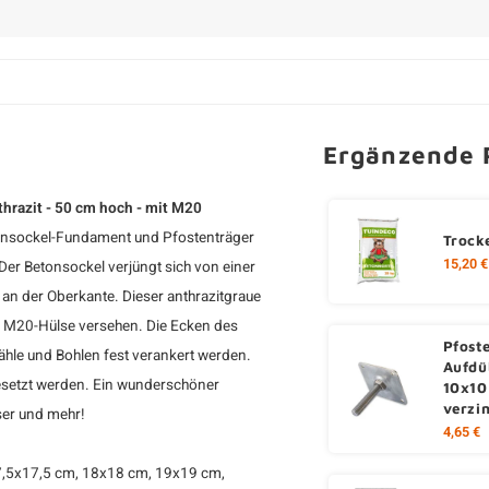
Ergänzende 
thrazit - 50 cm hoch - mit M20
tonsockel-Fundament und Pfostenträger
Trock
15,20 €
Der Betonsockel verjüngt sich von einer
an der Oberkante. Dieser anthrazitgraue
er M20-Hülse versehen. Die Ecken des
Pfost
hle und Bohlen fest verankert werden.
Aufdü
esetzt werden. Ein wunderschöner
10x10
verzi
ser und mehr!
4,65 €
17,5x17,5 cm, 18x18 cm, 19x19 cm,