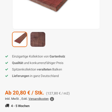
L
P
P
Z
D
G
D
P
B
D
D
T
G
T
B
P
S
T
B
I
K
P
H
B
K
B
K
B
K
B
S
M
B
Einzigartige Kollektion von
Gartenholz
Qualität
und konkurrenzfähiger Preis
P
P
Spitzenkollektion
veralteten
Balken
Lieferungen
in ganz Deutschland
T
Ab
20,80 €
/ Stk.
(127,80 € / m2)
Inkl. MwSt. , Exkl.
Versandkosten
4 - 5 Wochen