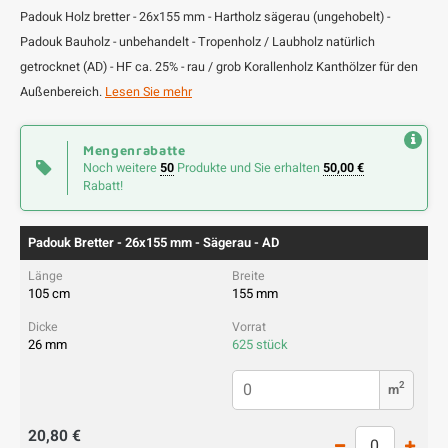
Padouk Holz bretter - 26x155 mm - Hartholz sägerau (ungehobelt) -
Padouk Bauholz - unbehandelt - Tropenholz / Laubholz natürlich
getrocknet (AD) - HF ca. 25% - rau / grob Korallenholz Kanthölzer für den
Außenbereich.
Lesen Sie mehr
Mengenrabatte
Noch weitere
50
Produkte und Sie erhalten
50,00 €
Rabatt!
Padouk Bretter - 26x155 mm - Sägerau - AD
105 cm
155 mm
26 mm
625 stück
2
m
20,80 €