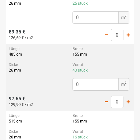
26 mm
25 stück
2
m
89,35 €
126,69 € / m2
485 cm
155 mm
26 mm
40 stück
2
m
97,65 €
129,90 € / m2
515 cm
155 mm
26 mm
16 stück