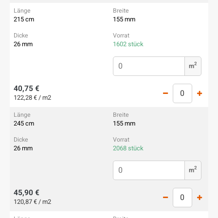
215 cm
155 mm
26 mm
1602 stück
2
m
40,75 €
122,28 € / m2
245 cm
155 mm
26 mm
2068 stück
2
m
45,90 €
120,87 € / m2