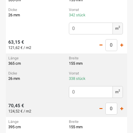
26 mm
342 stück
2
m
63,15 €
121,62 € / m2
365 cm
155 mm
26 mm
338 stück
2
m
70,45 €
124,52 € / m2
395 cm
155 mm