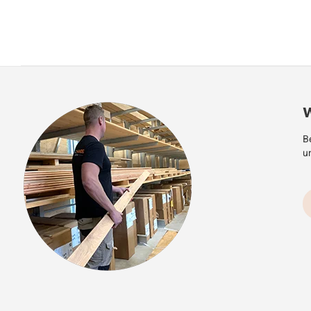
W
Be
u