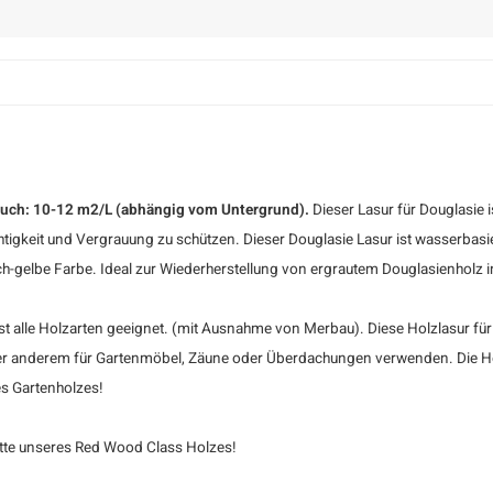
brauch: 10-12 m2/L (abhängig vom Untergrund).
Dieser Lasur für Douglasie 
tigkeit und Vergrauung zu schützen. Dieser Douglasie Lasur ist wasserbasier
ch-gelbe Farbe. Ideal zur Wiederherstellung von ergrautem Douglasienholz 
ast alle Holzarten geeignet. (mit Ausnahme von Merbau). Diese Holzlasur für
nter anderem für Gartenmöbel, Zäune oder Überdachungen verwenden. Die Hol
es Gartenholzes!
itte unseres Red Wood Class Holzes!