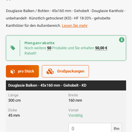
Douglasie Balken / Bohlen - 45x160 mm - Gehobelt - Douglasie Kantholz -
unbehandelt - Künstlich getrocknet (KD) - HF 18-20% - gehobelte
Kanthölzer für den Außenbereich.
Lesen Sie mehr
Mengenrabatte
Noch weitere
50
Produkte und Sie erhalten
50,00 €
Rabatt!
pro Stück
Großpackungen
Douglasie Balken - 45x160 mm - Gehobelt - KD
300 cm
160 mm
45 mm
Vorrättig
lfm