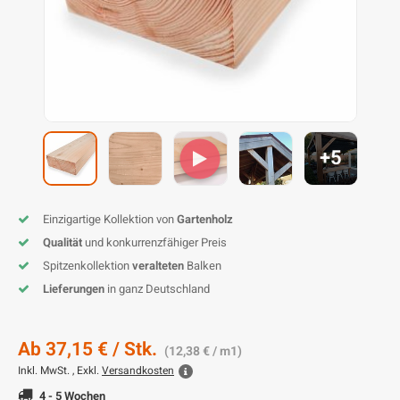
L
P
P
Z
D
G
D
P
B
D
D
T
G
T
B
P
S
T
B
I
K
P
H
B
K
B
K
B
+5
K
B
S
M
B
Einzigartige Kollektion von
Gartenholz
P
P
Qualität
und konkurrenzfähiger Preis
Spitzenkollektion
veralteten
Balken
T
Lieferungen
in ganz Deutschland
Ab
37,15 €
/ Stk.
(12,38 € / m1)
Inkl. MwSt. , Exkl.
Versandkosten
4 - 5 Wochen