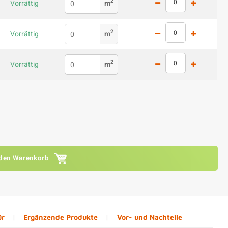
2
Vorrättig
m
2
Vorrättig
m
2
Vorrättig
m
 den Warenkorb
ür
Ergänzende Produkte
Vor- und Nachteile