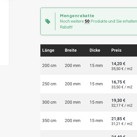
Mengenrabatte
Noch weitere
50
Produkte und Sie erhalte
Rabatt!
Länge
Breite
Dicke
Preis
14,20 €
200 cm
200 mm
15 mm
35,50 € / m2
16,75 €
250 cm
200 mm
15 mm
33,50 € / m2
19,30 €
300 cm
200 mm
15 mm
32,17 € / m2
21,85 €
350 cm
200 mm
15 mm
31,21 € / m2