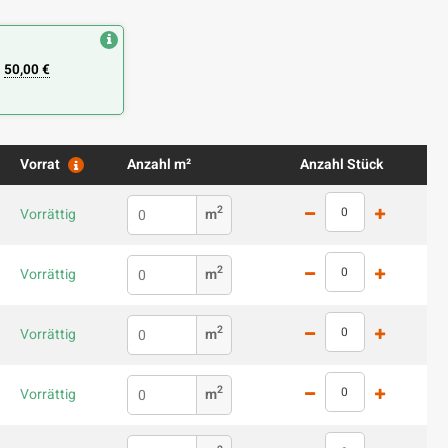
n
50,00 €
Vorrat
Anzahl m²
Anzahl Stück
2
Vorrättig
m
2
Vorrättig
m
2
Vorrättig
m
2
Vorrättig
m