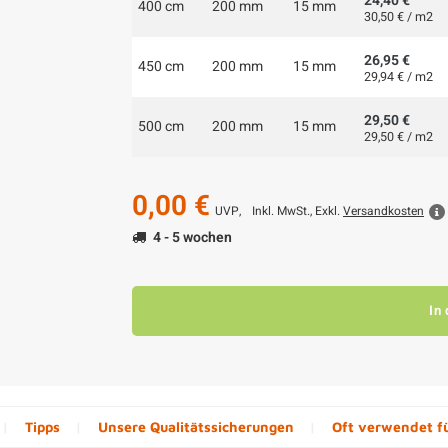
24,40 €
400 cm
200 mm
15 mm
30,50 € / m2
26,95 €
450 cm
200 mm
15 mm
29,94 € / m2
29,50 €
500 cm
200 mm
15 mm
29,50 € / m2
0,00 €
UVP,
Inkl. MwSt., Exkl.
Versandkosten
4 - 5 wochen
In
Tipps
Unsere Qualitätssicherungen
Oft verwendet f