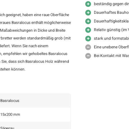
beständig gegen di
Dauerhaftes Bauhol
ch geeignet, haben eine raue Oberfläche
Dauerhaftigkeitskla
geraues Basralocus enthält möglicherweise
Relativ günstig (im 
 Maßabweichungen in Dicke und Breite
erbretter werden standardmäßig grob (mit
stark und formstabi
liefert. Wenn Sie nach einem
Eine unebene Oberf
n, empfehlen wir gehobeltes Basralocus
Bei Kontakt mit Was
n Sie, dass sich Basralocus Holz während
stehen können.
Basralocus
15x200 mm
Sägerau