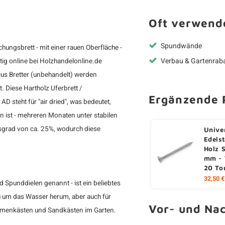
Oft verwende
Spundwände
hungsbrett - mit einer rauen Oberfläche -
Verbau & Gartenrab
tig online bei Holzhandelonline.de
cus Bretter (unbehandelt) werden
t. Diese
Hartholz Uferbrett /
Ergänzende 
. AD steht für "air dried", was bedeutet,
ist - mehreren Monaten unter stabilen
tsgrad von ca. 25%, wodurch diese
Unive
Edels
Holz 
mm - 
20 To
32,50 €
d Spunddielen genannt - ist ein beliebtes
au um das Wasser herum, aber auch für
Vor- und Nac
lumenkästen und Sandkästen im Garten.