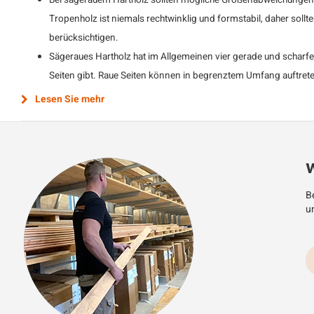
Bei sägerauem Hartholz sollten mögliche Größenabweichungen 
Tropenholz ist niemals rechtwinklig und formstabil, daher sol
berücksichtigen.
Sägeraues Hartholz hat im Allgemeinen vier gerade und scharfe 
Seiten gibt. Raue Seiten können in begrenztem Umfang auftret
Lesen Sie mehr
W
Be
u