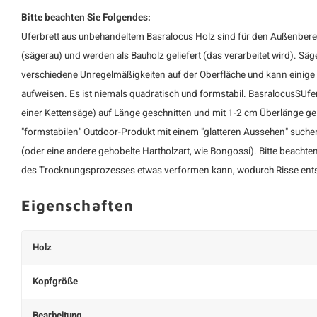
Bitte beachten Sie Folgendes:
Uferbrett aus unbehandeltem Basralocus Holz sind für den Außenberei
(sägerau) und werden als Bauholz geliefert (das verarbeitet wird). Sä
verschiedene Unregelmäßigkeiten auf der Oberfläche und kann einige
aufweisen. Es ist niemals quadratisch und formstabil. BasralocusSUf
einer Kettensäge) auf Länge geschnitten und mit 1-2 cm Überlänge ge
"formstabilen" Outdoor-Produkt mit einem "glatteren Aussehen" suche
(oder eine andere gehobelte Hartholzart, wie Bongossi). Bitte beachte
des Trocknungsprozesses etwas verformen kann, wodurch Risse ent
Eigenschaften
Holz
Kopfgröße
Bearbeitung