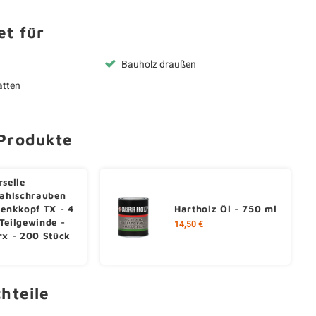
t für
Bauholz draußen
atten
Produkte
rselle
tahlschrauben
Senkkopf TX - 4
Hartholz Öl - 750 ml
Teilgewinde -
14,50 €
rx - 200 Stück
hteile