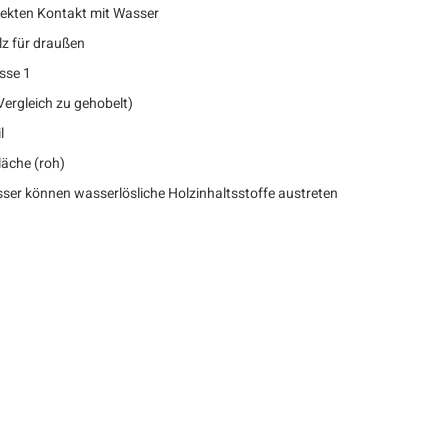
rekten Kontakt mit Wasser
z für draußen
sse 1
Vergleich zu gehobelt)
l
läche (roh)
ser können wasserlösliche Holzinhaltsstoffe austreten