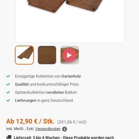
L
P
P
Z
D
G
D
P
B
D
D
T
G
T
B
P
S
T
B
I
K
P
H
B
K
B
K
B
K
B
S
M
B
Einzigartige Kollektion von
Gartenholz
P
P
Qualität
und konkurrenzfähiger Preis
Spitzenkollektion
veralteten
Balken
T
Lieferungen
in ganz Deutschland
Ab
12,90 €
/ Stk.
(201,56 € / m2)
Inkl. MwSt. , Exkl.
Versandkosten
Lieferzeit: 5 bis 6 Wochen - Diese Produkte werden nach