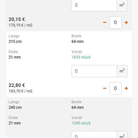
2
m
20,15 €
170,19 € / m2
215 cm
64 mm
21 mm
1693 stück
2
m
22,80 €
165,70 € / m2
245 cm
64 mm
21 mm
1340 stück
2
m