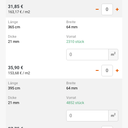
31,85 €
163,17 € / m2
365 cm
64 mm
21 mm
2310 stück
2
m
35,90 €
153,68 € / m2
395 cm
64 mm
21 mm
4852 stück
2
m