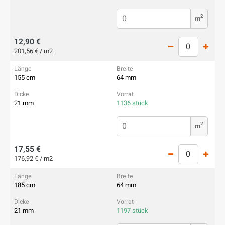
2
m
12,90 €
201,56 € / m2
155 cm
64 mm
21 mm
1136 stück
2
m
17,55 €
176,92 € / m2
185 cm
64 mm
21 mm
1197 stück