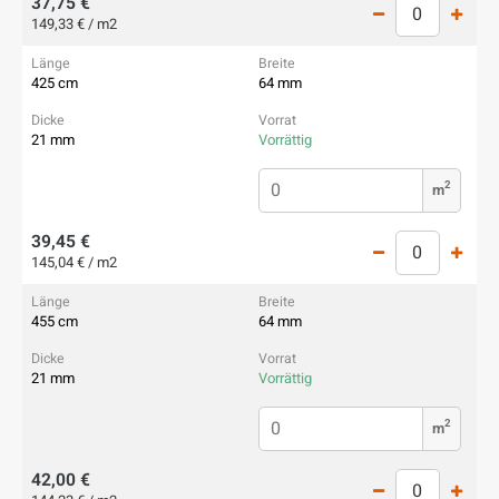
37,75 €
149,33 € / m2
425 cm
64 mm
21 mm
Vorrättig
2
m
39,45 €
145,04 € / m2
455 cm
64 mm
21 mm
Vorrättig
2
m
42,00 €