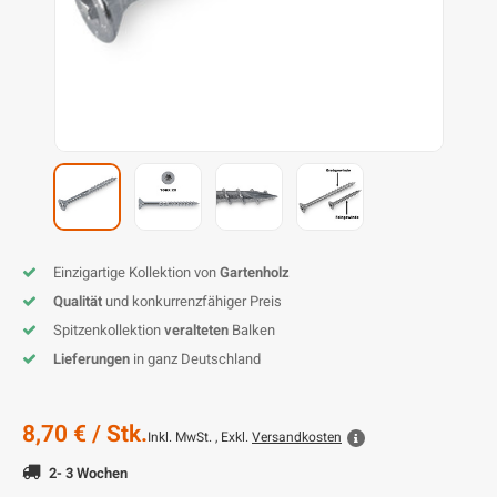
L
P
P
Z
D
G
D
P
B
D
D
T
G
T
B
P
S
T
B
I
K
P
H
B
K
B
K
B
K
B
S
M
B
Einzigartige Kollektion von
Gartenholz
P
P
Qualität
und konkurrenzfähiger Preis
Spitzenkollektion
veralteten
Balken
T
Lieferungen
in ganz Deutschland
8,70 €
/ Stk.
Inkl. MwSt. , Exkl.
Versandkosten
2- 3 Wochen