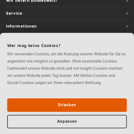
Wir liefern bundesweit!
Service
Informationen
Wer mag keine Cookies?
Wir verwenden Cookies, um die Nutzung unserer Website für Sie so
©
Copyright
2026 Holzhandel Online | Holzhandel Online ist eine Unternehmung
angenehm wie möglich zu gestalten. Ohne essenzielle Cookies
von
Roca Online GmbH
funktioniert unsere Website nicht und mit Insight-Cookies machen
wir unsere Website jeden Tag besser. Mit Werbe-Cookies und
Social-Cookies zeigen wir Ihnen relevantere Werbung.
Erlauben
Anpassen