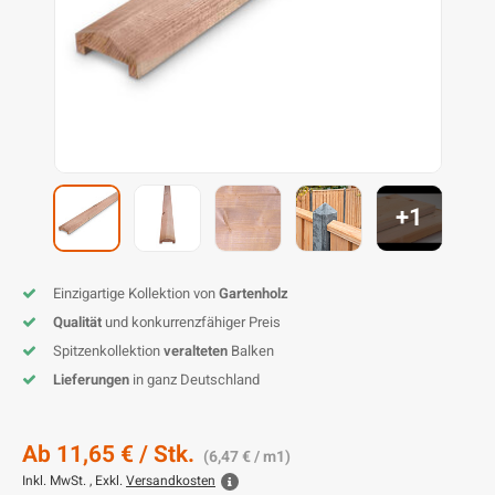
L
P
P
Z
D
G
D
P
B
D
D
T
G
T
B
P
S
T
B
I
K
P
H
B
K
B
K
B
+1
K
B
S
M
B
P
P
Einzigartige Kollektion von
Gartenholz
Qualität
und konkurrenzfähiger Preis
T
Spitzenkollektion
veralteten
Balken
Lieferungen
in ganz Deutschland
Ab
11,65 €
/ Stk.
(6,47 € / m1)
Inkl. MwSt. , Exkl.
Versandkosten