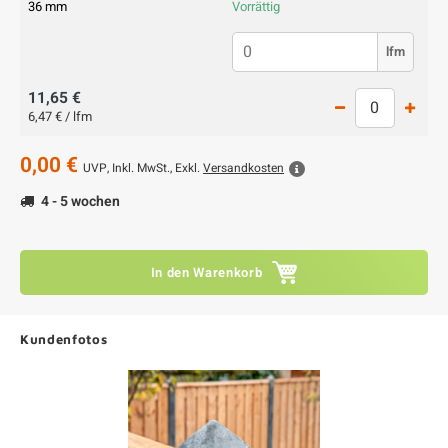
36 mm
Vorrättig
lfm
11,65 €
6,47 € / lfm
0,00 €
UVP,
Inkl. MwSt., Exkl.
Versandkosten
4 - 5 wochen
In den Warenkorb
Kundenfotos