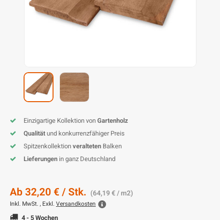
L
P
P
Z
D
G
D
P
B
D
D
T
G
T
B
P
S
T
B
I
K
P
H
B
K
B
K
B
K
B
S
M
B
Einzigartige Kollektion von
Gartenholz
P
P
Qualität
und konkurrenzfähiger Preis
Spitzenkollektion
veralteten
Balken
T
Lieferungen
in ganz Deutschland
Ab
32,20 €
/ Stk.
(64,19 € / m2)
Inkl. MwSt. , Exkl.
Versandkosten
4 - 5 Wochen