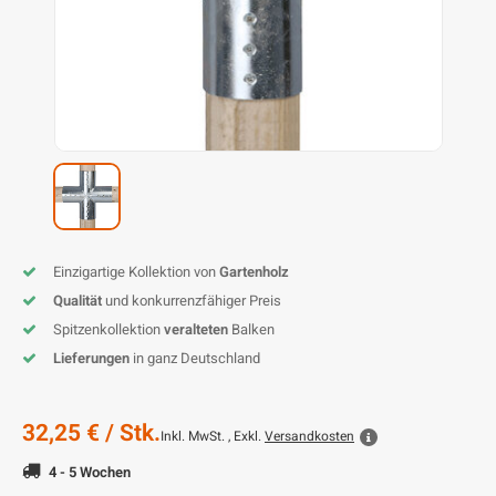
L
P
P
Z
D
G
D
P
B
D
D
T
G
T
B
P
S
T
B
I
K
P
H
B
K
B
K
B
K
B
S
M
B
Einzigartige Kollektion von
Gartenholz
P
P
Qualität
und konkurrenzfähiger Preis
Spitzenkollektion
veralteten
Balken
T
Lieferungen
in ganz Deutschland
32,25 €
/ Stk.
Inkl. MwSt. , Exkl.
Versandkosten
4 - 5 Wochen