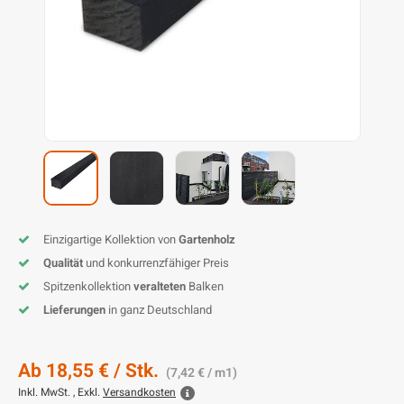
L
P
P
Z
D
G
D
P
B
D
D
T
G
T
B
P
S
T
B
I
K
P
H
B
K
B
K
B
K
B
S
M
B
P
P
Einzigartige Kollektion von
Gartenholz
Qualität
und konkurrenzfähiger Preis
T
Spitzenkollektion
veralteten
Balken
Lieferungen
in ganz Deutschland
Ab
18,55 €
/ Stk.
(7,42 € / m1)
Inkl. MwSt. , Exkl.
Versandkosten