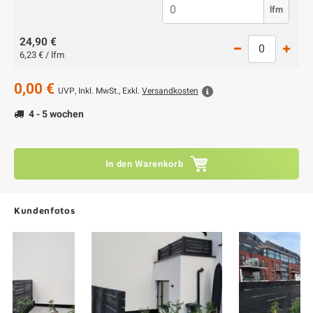
lfm
24,90 €
6,23 € / lfm
0,00 €
UVP,
Inkl. MwSt., Exkl.
Versandkosten
4 - 5 wochen
In den Warenkorb
Kundenfotos