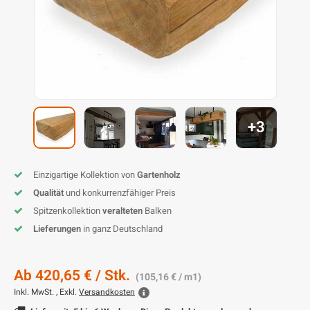
L
P
P
Z
D
G
D
P
B
D
D
T
G
T
B
P
S
T
B
I
K
P
H
B
K
B
K
B
+3
K
B
S
M
B
Einzigartige Kollektion von
Gartenholz
P
P
Qualität
und konkurrenzfähiger Preis
Spitzenkollektion
veralteten
Balken
T
Lieferungen
in ganz Deutschland
Ab
420,65 €
/ Stk.
(105,16 € / m1)
Inkl. MwSt. , Exkl.
Versandkosten