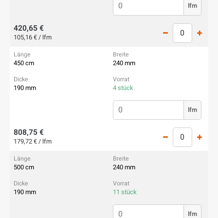
lfm
420,65 €
105,16 € / lfm
450 cm
240 mm
190 mm
4 stück
lfm
808,75 €
179,72 € / lfm
500 cm
240 mm
190 mm
11 stück
lfm